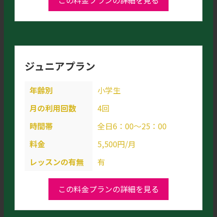
ジュニアプラン
年齢別
小学生
月の利用回数
4回
時間帯
全日6：00～25：00
料金
5,500円/月
レッスンの有無
有
この料金プランの詳細を見る