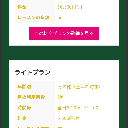
料金
16,500円/月
レッスンの有無
有
この料金プランの詳細を見る
ライトプラン
年齢別
その他（全年齢対象）
月の利用回数
1回
時間帯
全日6：00～25：00
料金
5,500円/月