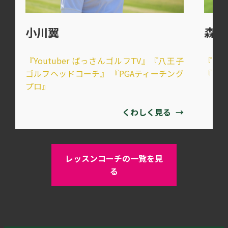
森田
小川翼
『八
『Youtuber ばっさんゴルフTV』『八王子
『1g
ゴルフヘッドコーチ』 『PGAティーチング
プロ』
くわしく見る
→
レッスンコーチの一覧を見
る