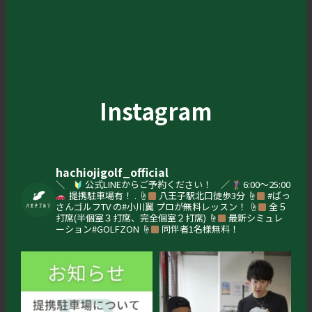
Instagram
hachiojigolf_official
＼
公式LINEからご予約ください！ ／
6:00〜25:00
提携駐車場有！
.
☝
八王子駅北口徒歩3分
☝
#ばっ
さんゴルフTV の#小川翼 プロが無料レッスン！
☝
全５
打席(半個室３打席、完全個室２打席)
☝
最新シミュレ
ーション#GOLFZON
☝
同伴者1名様無料！