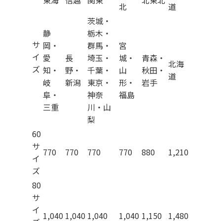
北
道
茨城・
静
栃木・
サ
岡・
群馬・
宮
イ
愛
長
埼玉・
城・
青森・
北海
ズ
知・
野・
千葉・
山
秋田・
道
岐
新潟
東京・
形・
岩手
阜・
神奈
福島
三重
川・山
梨
60
サ
770
770
770
770
880
1,210
イ
ズ
80
サ
イ
1,040
1,040
1,040
1,040
1,150
1,480