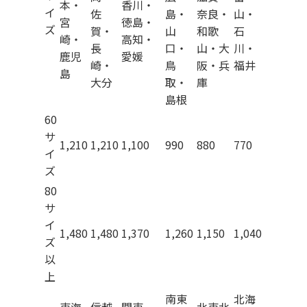
本・
香川・
イ
佐
島・
奈良・
山・
宮
徳島・
ズ
賀・
山
和歌
石
崎・
高知・
長
口・
山・大
川・
鹿児
愛媛
崎・
鳥
阪・兵
福井
島
大分
取・
庫
島根
60
サ
1,210
1,210
1,100
990
880
770
イ
ズ
80
サ
イ
1,480
1,480
1,370
1,260
1,150
1,040
ズ
以
上
南東
北海
東海
信越
関東
北東北