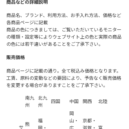
商品などの詳細説明
商品名、ブランド、利用方法、お手入れ方法、価格など
各商品ページに記載
商品の色につきましては、ご覧いただいているモニター
の種類・設定等によりウェブサイト上の色と実際の商品
の色には若干違いがあることをご了承下さい。
販売価格
商品ページに記載の通り。全て税込み価格となります。
工賃、原料の変動などの要因により、予告なく販売価格
を変更する場合がありますことをご了承下さい。
南九
北九
四国
中国
関西
北陸
州
州
岡
福
山・
京都・
熊
サ
岡・
広
滋賀・
富