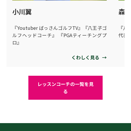
森
小川翼
『八王
『Youtuber ばっさんゴルフTV』『八王子ゴ
代表
ルフヘッドコーチ』 『PGAティーチングプ
ロ』
くわしく見る
→
レッスンコーチの一覧を見
る