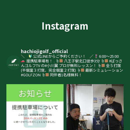
Instagram
hachiojigolf_official
＼
公式LINEからご予約ください！ ／
6:00〜25:00
提携駐車場有！
.
☝
八王子駅北口徒歩3分
☝
#ばっさ
んゴルフTV の#小川翼 プロが無料レッスン！
☝
全５打席
(半個室３打席、完全個室２打席)
☝
最新シミュレーション
#GOLFZON
☝
同伴者1名様無料！