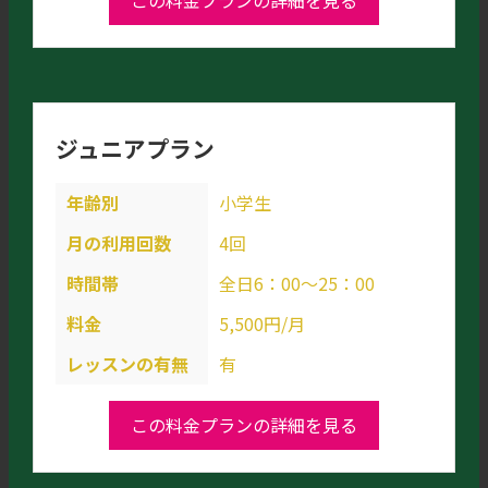
ジュニアプラン
年齢別
小学生
月の利用回数
4回
時間帯
全日6：00～25：00
料金
5,500円/月
レッスンの有無
有
この料金プランの詳細を見る