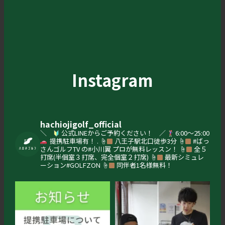
Instagram
hachiojigolf_official
＼
公式LINEからご予約ください！ ／
6:00〜25:00
提携駐車場有！
.
☝
八王子駅北口徒歩3分
☝
#ばっ
さんゴルフTV の#小川翼 プロが無料レッスン！
☝
全５
打席(半個室３打席、完全個室２打席)
☝
最新シミュレ
ーション#GOLFZON
☝
同伴者1名様無料！