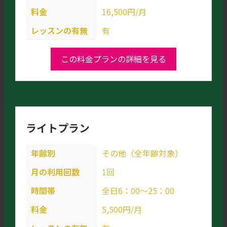
料金
16,500円/月
レッスンの有無
有
この料金プランの詳細を見る
ライトプラン
年齢別
その他（全年齢対象）
月の利用回数
1回
時間帯
全日6：00～25：00
料金
5,500円/月