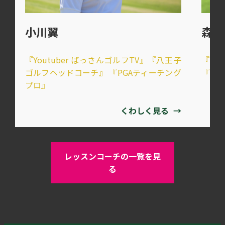
森田
小川翼
『八
『Youtuber ばっさんゴルフTV』『八王子
『1g
ゴルフヘッドコーチ』 『PGAティーチング
プロ』
くわしく見る
→
レッスンコーチの一覧を見
る