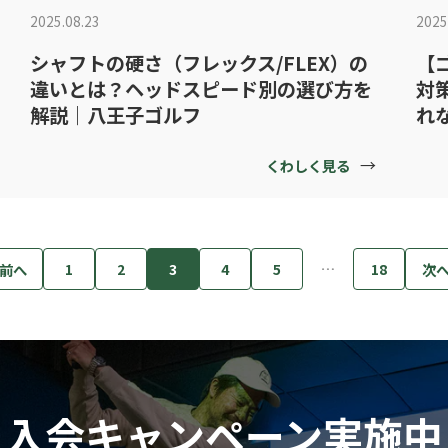
2025.08.23
2025
シャフトの硬さ（フレックス/FLEX）の
【
違いとは？ヘッドスピード別の選び方を
対
解説｜八王子ゴルフ
れ
→
くわしく見る
…
 前へ
次へ
1
2
3
4
5
18
入会キャンペーン実施中