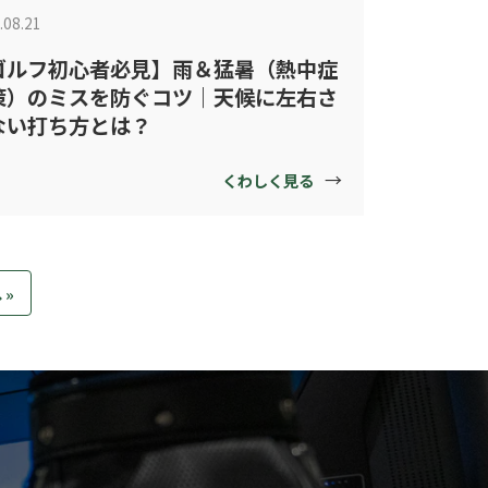
.08.21
ゴルフ初心者必見】雨＆猛暑（熱中症
策）のミスを防ぐコツ｜天候に左右さ
ない打ち方とは？
→
くわしく見る
 »