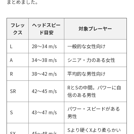
まとめました。
フレッ
ヘッドスピー
対象プレーヤー
クス
ド目安
L
28〜34 m/s
一般的な女性向け
A
34〜38 m/s
シニア・力のある女性
R
38〜42 m/s
平均的な男性向け
RとSの中間。パワーに自
SR
42〜45 m/s
信のある男性
パワー・スピードがある
S
43〜47 m/s
男性
Sより硬くXより柔らかい
SX
45〜48 m/s