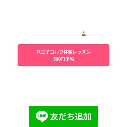
初心者の方にぴったりのインドアゴルフレッ
スンが
、
八王子
市の『八王子ゴルフ』
で受けられます！
手ぶらOK・完全予約制で、安心してゴルフ
をスタートできます
八王子ゴルフ体験レッスン
500円予約
Lineでのお問い合わせも可能です！お気軽に
どうぞ！