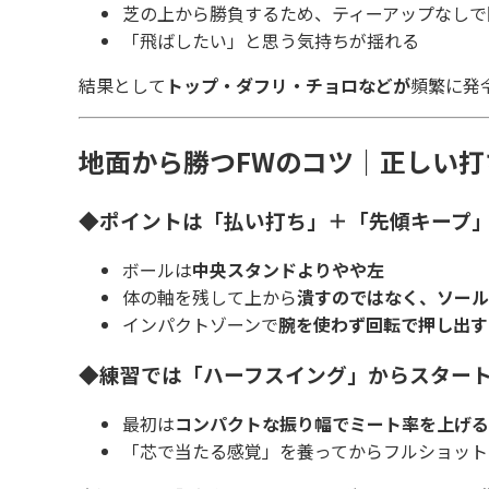
芝の上から勝負するため、ティーアップなしで
「飛ばしたい」と思う気持ちが揺れる
結果として
トップ・ダフリ・チョロなどが
頻繁に発
地面から勝つFWのコツ｜正しい
◆ポイントは「払い打ち」＋「先傾キープ
ボールは
中央スタンドよりやや左
体の軸を残して上から
潰すのではなく、ソール
インパクトゾーンで
腕を使わず回転で押し出す
◆練習では「ハーフスイング」からスター
最初は
コンパクトな振り幅でミート率を上げる
「芯で当たる感覚」を養ってからフルショット